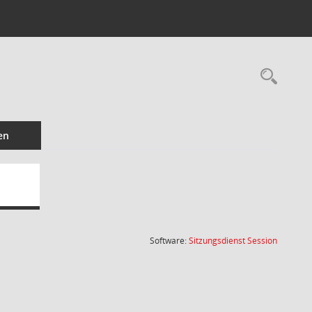
Rec
en
(Wird in
Software:
Sitzungsdienst
Session