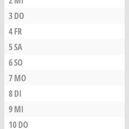
2
MI
3
DO
4
FR
5
SA
6
SO
7
MO
8
DI
9
MI
10
DO