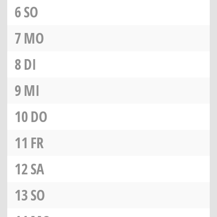
6
SO
7
MO
8
DI
9
MI
10
DO
11
FR
12
SA
13
SO