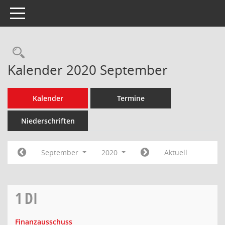
Toggle navigation
Rechercheauswahl
Kalender 2020 September
Kalender
Termine
Niederschriften
September
2020
Aktuell
1
DI
Finanzausschuss