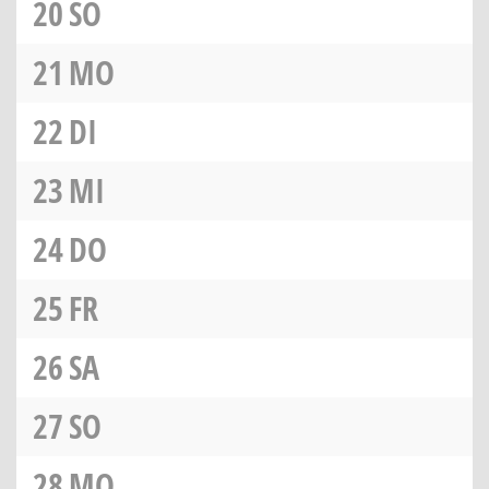
20
SO
21
MO
22
DI
23
MI
24
DO
25
FR
26
SA
27
SO
28
MO