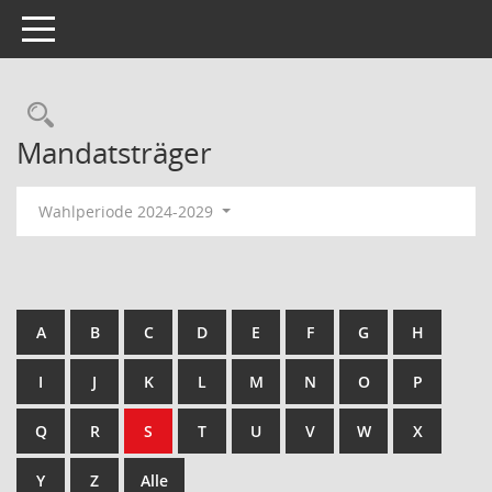
Toggle navigation
Rechercheauswahl
Mandatsträger
Wahlperiode 2024-2029
A
B
C
D
E
F
G
H
I
J
K
L
M
N
O
P
Q
R
S
T
U
V
W
X
Y
Z
Alle