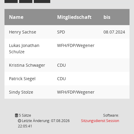
Name
Mitgliedschaft
bis
Henry Sachse
SPD
08.07.2024
Lukas Jonathan
WFH/FDP/Wegener
Schulze
Kristina Schwager
CDU
Patrick Siegel
CDU
Sindy Stolze
WFH/FDP/Wegener
5 Sätze
Software:
(Wird in
Letzte Änderung: 07.08.2026
Sitzungsdienst
Session
22:05:41