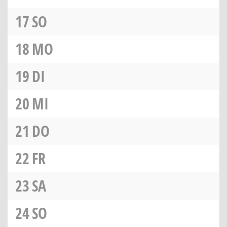
17
SO
18
MO
19
DI
20
MI
21
DO
22
FR
23
SA
24
SO