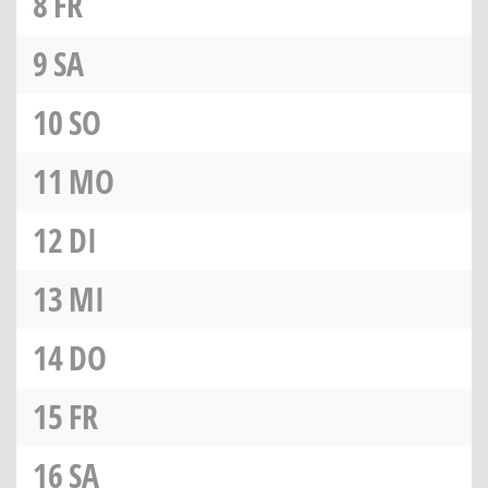
8
FR
9
SA
10
SO
11
MO
12
DI
13
MI
14
DO
15
FR
16
SA