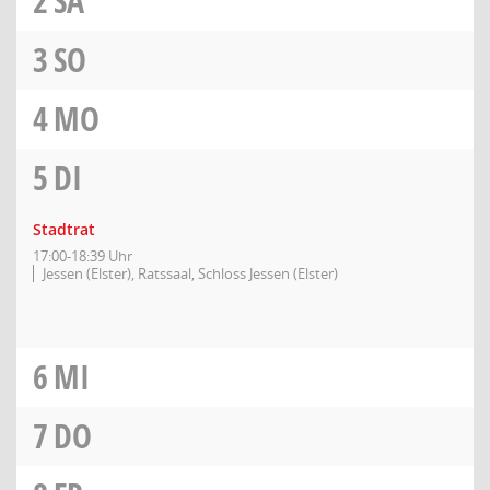
2
SA
3
SO
4
MO
5
DI
Stadtrat
17:00-18:39 Uhr
Jessen (Elster), Ratssaal, Schloss Jessen (Elster)
6
MI
7
DO