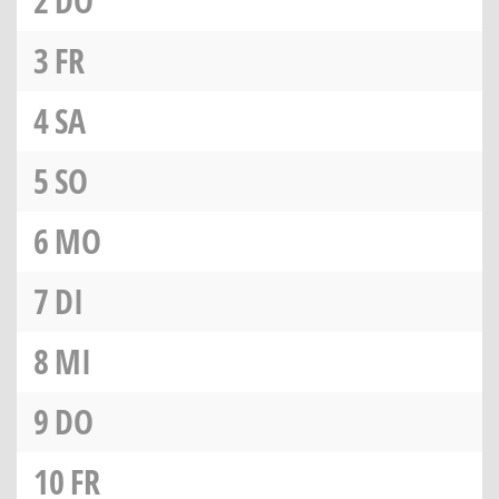
2
DO
3
FR
4
SA
5
SO
6
MO
7
DI
8
MI
9
DO
10
FR