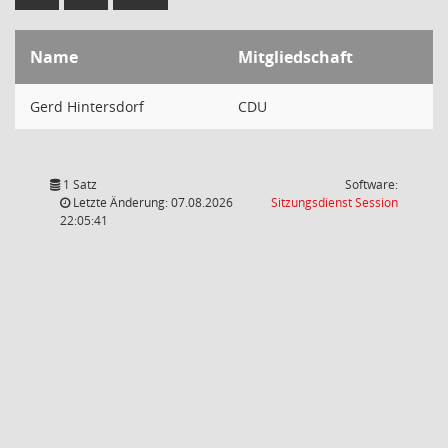
Name
Mitgliedschaft
Gerd Hintersdorf
CDU
1 Satz
Software:
(Wird in
Letzte Änderung: 07.08.2026
Sitzungsdienst
Session
22:05:41