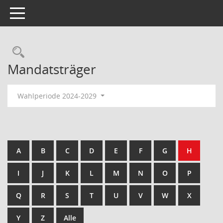
Toggle navigation
Rechercheauswahl
Mandatsträger
Wahlperiode 2024-2029
A
B
C
D
E
F
G
H
I
J
K
L
M
N
O
P
Q
R
S
T
U
V
W
X
Y
Z
Alle