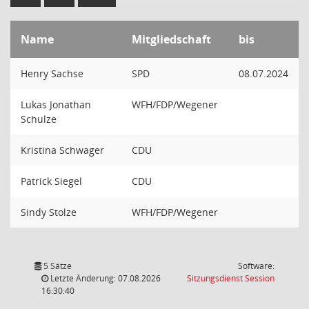
Name
Mitgliedschaft
bis
Henry Sachse
SPD
08.07.2024
Lukas Jonathan
WFH/FDP/Wegener
Schulze
Kristina Schwager
CDU
Patrick Siegel
CDU
Sindy Stolze
WFH/FDP/Wegener
5 Sätze
Software:
(Wird in
Letzte Änderung: 07.08.2026
Sitzungsdienst
Session
16:30:40