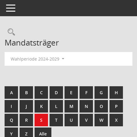
Toggle navigation
Rechercheauswahl
Mandatsträger
Wahlperiode 2024-2029
A
B
C
D
E
F
G
H
I
J
K
L
M
N
O
P
Q
R
S
T
U
V
W
X
Y
Z
Alle